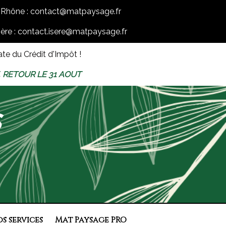
Rhône : contact@matpaysage.fr
sère : contact.isere@matpaysage.fr
te du Crédit d'Impôt !
, RETOUR LE 31 AOUT
s
s services
Mat Paysage PRO