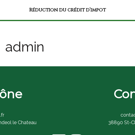
Réduction du crédit d’impôt
admin
hône
Con
fr
conta
ndeol le Chateau
38890 St-Ch