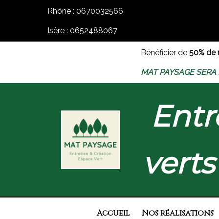
Rhône : 0670032566
Isère : 0652488067
Bénéficier de
50% de 
MAT PAYSAGE SERA F
Entr
verts
Accueil
Nos réalisations