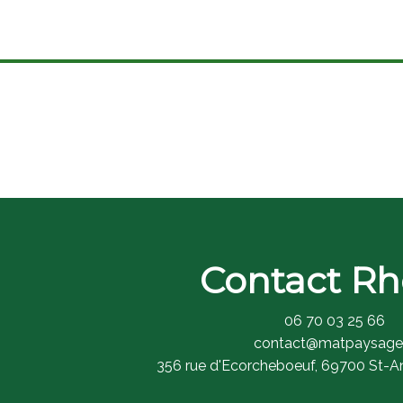
Contact R
06 70 03 25 66
​contact@matpaysage.
​356 rue d'Ecorcheboeuf, 69700 St-A